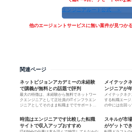
エンジニアルート公式 ＞
他のエージェントサービスに無い案件が見つかるか
関連ページ
ネットビジョンアカデミーの未経験
メイテック
で講義が無料との話題で評判
ンジニアが年
最大の特徴は、未経験から無料でネットワー
メイテックネク
クエンジニアとして正社員のITインフラエン
する転職エージ
ジニアとしてそのまま転職まででサポートし
の中には出回っ
てさらに、口コミによると資格もCCNAの試験
人も多くありま
問題の95%ぐらいが、その問題集の内容から
者として活躍し
時流はエンジニアです比較した転職
スキルが市
でているとも言われています。
にアドバイスし
サイトで収入アップおすすめ
がゲットで
IT&Webの仕事は本を読んで独学してもなかな
転職ドラフトの