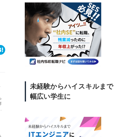
未経験からハイスキルまで
ェ
幅広い学生に
ら
詳
れ
に
す
入