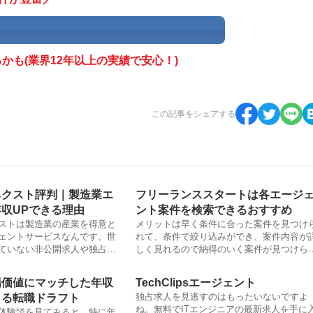
も(業界12年以上の実績で安心！)
この記事をシェアする
ネクスト評判｜製造業エ
フリーランススタートは各エージ
収UPできる理由
ント案件を検索できるおすすめ
ストは製造業の産業を得意と
メリットは早く条件に合った案件を見つけ
ェントサービスなんです。世
れて、条件で絞り込みができ、案件内容が
ていない非公開求人や独占求
しく見れるので納得のいく案件が見つけら
す。またアドバイザーが技術
ます。フリーランスエージェントの口コミ
ていたプロ集団のため客観的
よって、実際の利用者の声があるので導入
場価値にマッチした年収
TechClipsエージェント
てくれます。
るかどうか決断が早くできる。
独占求人を見逃すのはもったいないですよ
きる転職ドラフト
ね。無料でITエンジニアの最新求人を手に
体験談を見てみると、特に年