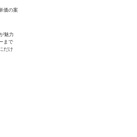
単価の案
が魅力
ーまで
にだけ