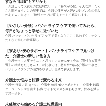
すなら“転職”もアリかも
「介護士って大変なのに給料安い…」「将来が心配」そんな声、たく
さん聞きます。この記事では、介護の仕事が大好きだけどお金の悩み
がある人に向けて、“給料アップの道”をやさしく解説します。
【やさしい介護】パソナ ライフ ケアで働いてみたら、
毎日がちょっと幸せに近づいた
介護 パソナ、パソナ ライフ ケアで探すならここ！思わずクリックし
たくなる安心の仕事探し
【寮あり×安心サポート】パソナライフケアで見つけ
た、介護士の新しい働き方
「介護士って大変そう…」と思っていませんか？今は【寮付き＆高待
遇】の職場もたくさん！この記事では、将来性のある介護の仕事と、
パソナライフケアの魅力をやさしい言葉で解説します。
介護士の悩みと転職で変わる未来
介護士 仕事内容 きつい、介護士 給料 低いと感じたら、介護士 転職
エージェントや介護士 転職 サイトで未来が変わります。悩みを減ら
す第一歩を。
未経験から始める介護士転職案内