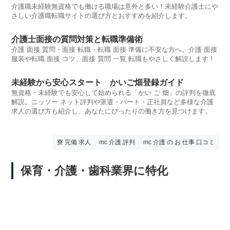
介護職未経験無資格でも働ける職場は意外と多い！未経験介護士にや
さしい介護職転職サイトの選び方とおすすめを紹介します。
介護士面接の質問対策と転職準備術
介護 面接 質問・面接 転職・転職 面接 準備に不安な方へ。介護 面接
服装や転職 面接 コツ、面接 質問 一覧 転職もやさしく解説します！
未経験から安心スタート かいご畑登録ガイド
無資格・未経験でも安心して始められる「かい ご 畑」の評判を徹底
解説。ニッソー ネット評判や派遣・パート・正社員など多様な介護
求人の選び方も紹介し、あなたにぴったりの働き方を見つけます。
寮 完備 求人
mc 介護 評判
mc 介護 の お 仕事 口コミ
保育・介護・歯科業界に特化