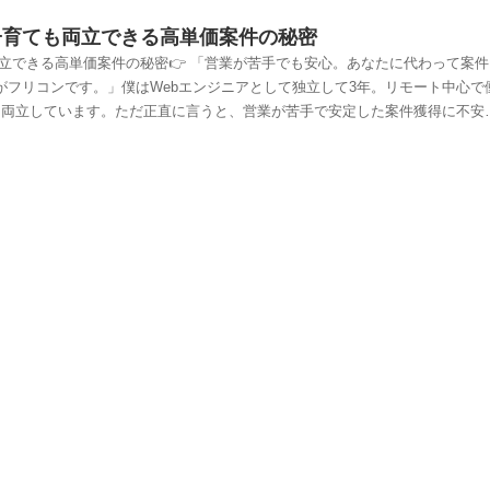
子育ても両立できる高単価案件の秘密
立できる高単価案件の秘密👉 「営業が苦手でも安心。あなたに代わって案件
がフリコンです。」僕はWebエンジニアとして独立して3年。リモート中心で
と両立しています。ただ正直に言うと、営業が苦手で安定した案件獲得に不安
ったのが「フリコン」でした。フリコンってどんなサービス？👉フリコン公
系を中心に幅広いフリーランス案件を紹介してくれるエージェントサービスで
つながりがあり、リモートや高単価案件も豊富。専属のコンシェルジュが一人ひ
条件に合う案件を紹介してくれるのが特徴です。フリコンのサポート内容と
最短1週間で成約した例もリモートワーク可能案件多数月120万円以上の高単
同士の交流会も開催されているため、「一人で働いて孤独になりがち」とい
を使うとどんな良いことがある？（口コミ・評判）僕自身が使ってみて感じ
間が減った条件に合う案件が思ったより多い単価交渉もしてくれるので安心
でも「フリコン 評判は良い」という声が多く見られました。👉今すぐ案件を
てあるの？はい。フリコンは企業と直接つながっているため、他のエージェ
す。条件の良い案件を優先的に提案してくれるのはありがたいですね。経験が
？実務経験1年以上であれば案件紹介は可能です。「まだ独立して浅い」とい
満の場合は紹介が難しい場合もあるので、ポートフォリオを充実させておくと
仕事はある？もちろん。フリコンの大きな魅力の一つがリモート案件の豊富
にもぴったり。コンシェルジュってなに？どうサポートしてくれる？「コン