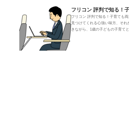
フリコン 評判で知る！
フリコン 評判で知る！子育ても両
見つけてくれる心強い味方、それ
きながら、1歳の子どもの子育て
感じていました。そんなとき出会
サイトはこちらフリコンは、IT
約5,000社のパートナー企業と
りの希望を丁寧にヒアリングし、
事の特徴平均2〜3週間で案件獲得
案件もありさらに、フリーランス
題にも応えてくれます。フリコン
リットは次の通りです。営業の手
なことをすぐに相談できる口コミ
してみるフリコンだけのお仕事っ
では出回らない独自案件もありま
年でもお仕事を紹介してくれるの
方でも安心。ただし、経験1年未
いです。家でできるリモートのお
す。子育てや副業と両立したい方