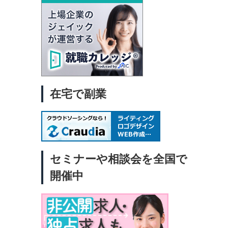
開始
って
し
るの
リモ
いと
両立
無
在宅で副業
属
介
3
こ
で自
公
セミナーや相談会を全国で
働き
IT
開催中