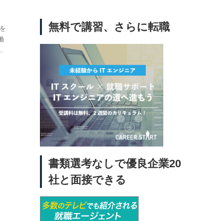
無料で講習、さらに転職
を
働
を
式
す。
と
お仕
価
う課
たメ
不安
探
ント
書類選考なしで優良企業20
1
社と面接できる
う
良
さで
シェ