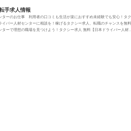
転手求人情報
ンターのお仕事 利用者の口コミも生活が楽におすすめ未経験でも安心！タ
ライバー人材センターに相談を！稼げるタクシー求人、転職のチャンスを無
ンターで理想の職場を見つけよう！タクシー求人 無料【日本ドライバー人材
ターは、東京や大阪や地方でタクシーの求人を探している方にぴったりの無
仕事は初めてでも大丈夫！「タクシーの求人って稼げるの？」「女性にもお
が日本ドライバー人材センターです。入社祝い金がもらえる上、東京都や大
求人が揃っています。地方からの転職も、電話面接や出張面接でサポート。
人材センター】業界を知り尽くしたコンサルタントが相談に乗ってくれるので
てもらえるので、安定した収入が目指せます。東京タクシー求人や大阪タク
！転職の評判が良く、女性にもおすすめの日本ドライバー人材センターで、
んか？タクシードライバーの仕事は、幅広い年齢層にとって魅力的なキャリ
る方々にとって、安心して求人探しを進めるための情報は重要です。タクシ
ンター】本記事では、専門求人サイト「日本ドライバー人材センター」の利点
クシードライバーへの転職を成功させるポイントをご紹介します。全国の正
ー、配送、トラックなど幅広い職種を提供ドライバーランキング未経験から
0,000件の求人を保有 業界に詳しい担当者の徹底サポートドラEVERはドラ
バーにおすすめこんなお悩みにタクシードライバー未経験者は、適切な会社
を知りたい。地方への転職も考えているが、情報が不足している。お悩みに