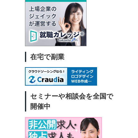
提
業界
声を
充
、
せ
シ
決！
在宅で副業
性専
、転
に、
業界
。
キ
セミナーや相談会を全国で
で働
るも
開催中
確に
活用
クな
保
と