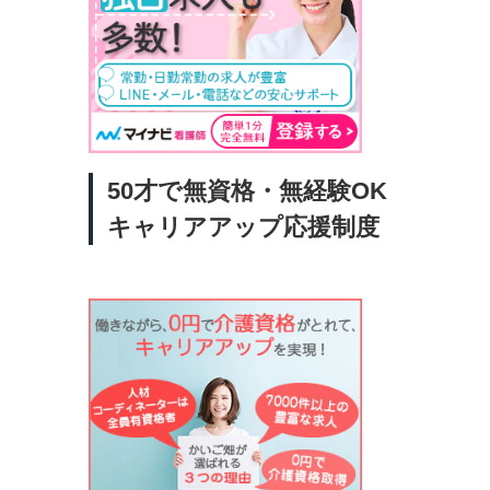
在で
未経
イバ
へ転
人
魅力
すよ
50才で無資格・無経験OK
転職
ま
キャリアアップ応援制度
あり
*
日
イ
るサ
バ
す。
方
軽に
の職
トし