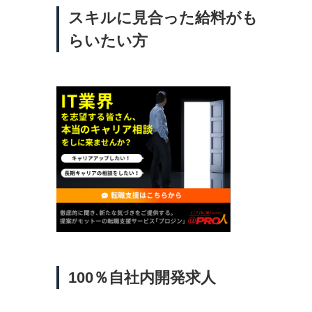
社
スキルに見合った給料がも
東京
県・
らいたい方
人
機
業界
転
・
比較
の勝
ト
み
寧に
100％自社内開発求人