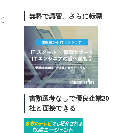
無料で講習、さらに転職
クシ
料で
セ
料転
すす
阪府
タク
安
シー
新し
アの
ー求
書類選考なしで優良企業20
社員
社と面接できる
運送
イ
選び
こん