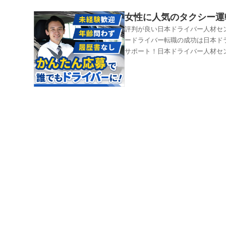
女性に人気のタクシー運
評判が良い日本ドライバー人材セ
ードライバー転職の成功は日本ド
サポート！日本ドライバー人材セ
ンター】日本ドライバー人材セン
職支援サービスです。タクシーの
め？」そんな疑問を解決できるの
や地方の大手タクシー会社からも
シー求人 無料【日本ドライバー
心です。入社後も稼ぐコツを教え
求人の情報はここで見つかります
いキャリアをスタートしてみませ
一つです。そんな中、転職を考え
人 無料【日本ドライバー人材セ
や、利用者の体験談を通じて、タ
ドライバー求人を中心に、タクシ
業界へ転職したい方 業界最大級3
バー求人専門サイトです。ドライ
が難しい。転職先の評判や口コミ