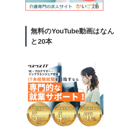
祝
な
リア
が増
無料のYouTube動画はなん
メー
性が
と20本
境を
そ
収を
バー
て、
事、
たら
る」
す
係な
タク
最大
ラ
ト