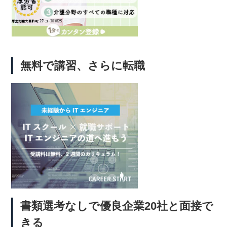
りすぎて視野が狭くなる👉 「あ、これ自分かも」と思ったら要注
面に変化が見えるので楽しく学べます。◆ 実際に転職した女性の声
意。そんな人こそ、専門のエージェントで客観的にアドバイスを受け
（口コミ）Aさん（29歳・元受付事務）「人間関係で悩んでいた職場
るのが大切です。2. 実際にあった失敗体験3つ「未経験歓迎」の企業
から思い切って転職。オンラインで学びながら、転職サポートのおか
に入ったら雑用ばかりで開発できなかった研修がなく、放置されてス
げで今は完全リモートで働いています！」Bさん（33歳・2児のマ
キルが伸びなかった必要なスキルを準備せず転職して挫折した👉 他
マ）「育児と両立できる働き方をしたくてエンジニアに挑戦。パソコ
人の失敗から学べば、自分は同じ道を避けられます。ここで重要なの
無料で講習、さらに転職
ンに自信がなかった私でも、1日2時間の学習で半年後には内定をも
は「正しい求人を見抜くこと」。👉 クラウドリンクは企業を厳しく
らえました！」◆ どんなエンジニアになれる？女性に人気の職種
審査済、安心して選べます3. 未経験からでも後悔しない転職のコツ4
「エンジニア 種類」にはいろいろあります。女性が多く活躍してい
つ学習期間をしっかり取るポートフォリオを作る横のつながりを作っ
る職種は以下のようなものです：Webエンジニア：サイト制作、アプ
て情報収集自分の目的から逆算してキャリアを決める👉 独学に限界
リ開発フロントエンドエンジニア：画面の見た目や使いやすさを作る
を感じたら、業界を知り尽くしたエージェントのサポートを受けるの
仕事デザイナー寄りの職種：UI/UXエンジニア在宅向け業務委託エン
が近道です。4. 転職前に必ず確認しておきたい3つのポイント本当に
ジニア：自宅で自由に働ける「プログラミング エンジニア」として
「エンジニアを続けたい」という意志があるか求人選びで妥協してい
のキャリアは、会社員でもフリーランスでも目指せます！◆ 最後
ないか第三者の客観的な意見をもらっているか👉 エージェントを活
に：あなたにもできる。私にもできたから。「エンジニア 初心者」
用すると、ここをしっかり整理できます。5. 成功する人の共通点と
だった私が今ここまで来られたのは、「行動」したから。完璧じゃな
成功事例キャリア相談を積極的に受けている年収アップを意識して転
くていい、パソコンが得意じゃなくてもいい。小さな一歩を踏み出し
職活動している企業とマッチングして長く働けている💡 実際にクラ
た先に、人生が変わる可能性があると本気で思っています。▼ 行動
ウドリンクでは、利用者の8割以上が年収アップ。平均で「58.3万
するなら今！「本当に私にできるの？」と思っている今こそが、はじ
書類選考なしで優良企業20社と面接で
円」も上がっています。👉 クラウドリンクで成功したエンジニアの
めどきです。✅ 女性向け・未経験のエンジニア転職サポートを見る
体験談はこちら6. エージェントを使うと失敗が減る理由非公開求人
きる
あなたの未来が、今日から変わりはじめますように。合わせて読みた