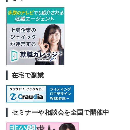
やフルリモート案件が豊富専門アドバイザーが面接対策までサポート
い【UZUZ第二新卒】ウズキャリ求人で見つけた安心転職ネットビジ
最短2週間で内定が決まるスピード感定着率98.3％と圧倒的な安心感
ョンアカデミーの未経験で講義が無料との話題で評判itエンジニアit
👉 自分で求人サイトを見比べるより、信頼できるサポートを使った
エンジニア転職情報
方が効率的です。7. まとめ｜20代後半エンジニアが安心して転職す
る方法失敗しやすい特徴を知り、自分を客観視する他人の失敗談から
学んで準備を怠らないコツや確認ポイントを押さえて進めるクラウド
リンクのような専門エージェントを活用して最短で成功へ👉 安心し
て転職を進めたい方はクラウドリンク公式ページへ疑問の解決
Q&AQ1：転職エージェントってどこも同じじゃないの？→ いいえ。
クラウドリンクはIT/Web・機械業界に特化していて、通過率10％の
専門アドバイザーだけが在籍しています。Q2：地方に住んでいても
使えますか？→ はい。フルリモートOK求人が常時100件以上ありま
在宅で副業
す。Q3：年収は本当に上がる？→ 実際に利用者の8割以上が年収ア
ップ、平均で58.3万円UPしています。口コミ「年収が上がって生活
が安定しました」「リモート案件を紹介してもらえ、家庭と両立でき
ています」「他のエージェントより業界知識が深くて安心」
セミナーや相談会を全国で開催中