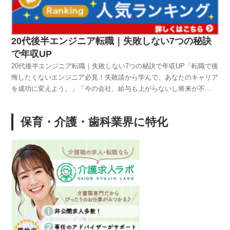
ニアになる方法や、私が実際に使った転職サポートサービスについ
て、わかりやすくお伝えします。◆ 女性がエンジニアを目指すとき
に感じる不安私が「エンジニアになりたい」と思ったとき、まっさき
に浮かんだのはこの悩みたちでした。未経験で本当にできるの？女性
20代後半エンジニア転職｜失敗しない7つの秘訣
でも働きやすい仕事なの？パソコン苦手だけど大丈夫？プログラミン
で年収UP
グって難しそう…ネットで「女性 エンジニア 転職」「プログラミン
20代後半エンジニア転職｜失敗しない7つの秘訣で年収UP「転職で後
グ 未経験 転職」と検索しても、なんだか自分とは遠い世界に思えま
悔したくないエンジニア必見！失敗談から学んで、あなたのキャリア
した。◆ 解決策：女性にやさしい学習環境と転職支援があるそんな
を成功に変えよう。」「今の会社、給与も上がらないし将来が不
ときに見つけたのが、女性・未経験でも学べるプログラミング学習サ
安…」もしあなたが20代後半〜30代のエンジニアなら、一度はこう
ービスと転職支援付きの育成スクール。実際に私が選んだサービスで
感じたことがあるはずです。私も同じでした。残業は多いのに給与は
は、毎日2時間のオンライン学習女性講師やメンターがサポート働き
保育・介護・歯科業界に特化
横ばい、子育てや家計を考えると「このままでいいのか」と不安でい
ながらでも続けやすいスケジュール就職サポート付きで「未経験 エ
っぱいでした。そんな時に調べたのが「転職の失敗談」。多くの人が
ンジニア 求人」にも応募可能自分のペースで進められるから、子育
同じ壁につまずいていて、「自分だけじゃない」と気づけました。こ
て中やフルタイム勤務中の方にもぴったりでした。👉 私が使った女
の記事では、失敗談とその解決策をまとめました。そして、私が年収
性向け転職サービスはこちら◆ Q&A：よくある質問に答えます！
を上げるきっかけになったIT/Web・機械業界に特化した転職エージ
Q1. IT系って男性ばかりで不安なんですが？→ 最近は女性エンジニ
ェント「クラウドリンク」 の情報も紹介します。👉 クラウドリンク
アの比率も増えています！リモート勤務や時短勤務ができる職場も多
の評判や成功事例はこちら1. こんな人は要注意！エンジニア転職に
いので、柔軟に働きやすいですよ。Q2. 文系でも大丈夫ですか？→
失敗しやすい7つの特徴考えが甘く準備不足職歴に一貫性がなく短期
私も完全な文系出身。今の仕事で数学はまったく使っていません。必
離職が多い情報収集を怠る企業研究をせず面接で答えられない知名度
要なのは、学ぶ意欲とやってみる勇気だけです！Q3. 何から勉強を始
だけで選んでしまう「未経験歓迎」を誤解して応募する条件にこだわ
めればいい？→ 初心者にはHTMLやCSS、JavaScriptがオススメ。画